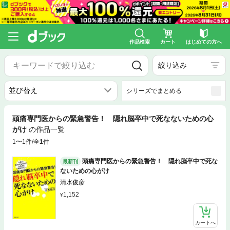
作品検索
カート
はじめての方へ
絞り込み
シリーズでまとめる
頭痛専門医からの緊急警告！ 隠れ脳卒中で死なないための心
がけ
の作品一覧
1〜1件/全
1
件
頭痛専門医からの緊急警告！ 隠れ脳卒中で死な
最新刊
ないための心がけ
清水俊彦
1,152
カートへ