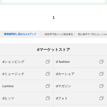
1
漫画無料試し読みならdブック
頭痛専門医からの緊急警告！ 隠れ脳卒中で死なないため
dマーケットストア
dショッピング
d fashion
dミュージック
dカーシェア
Lemino
dマガジン
dヒッツ
dフォト