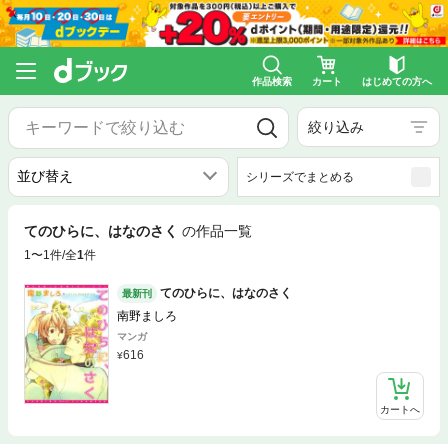
作品検索
カート
はじめての方へ
絞り込み
シリーズでまとめる
てのひらに、はなのさく
の作品一覧
1〜1件/全
1
件
てのひらに、はなのさく
最新刊
南野ましろ
マンガ
616
カートへ