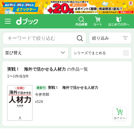
作品検索
カート
はじめての方へ
絞り込み
シリーズでまとめる
実戦！ 海外で活かせる人材力
の作品一覧
1〜1件/全
1
件
実戦！ 海外で活かせる人材力
最新刊
今井市郎
528
カートへ