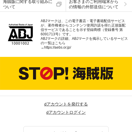
海賊版に関する取り組みに
お客さまのご利用端末から
ついて
の情報の外部送信について
ABJマークは、この電子書店・電子書籍配信サービス
が、著作権者からコンテンツ使用許諾を得た正規版配
信サービスであることを示す登録商標（登録番号 第
6091713号）です。
ABJマークの詳細、ABJマークを掲示しているサービス
の一覧はこちら
→
https://aebs.or.jp/
dアカウントを発行する
dアカウントログイン