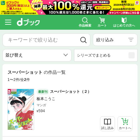
作品検索
カート
はじめての方へ
絞り込み
シリーズでまとめる
スーパーショット
の作品一覧
1〜2件/全
2
件
スーパーショット（２）
最新刊
板本こうこ
マンガ
594
試し読み
カートへ