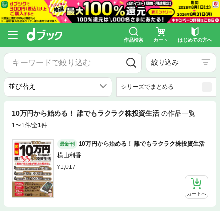
作品検索
カート
はじめての方へ
絞り込み
シリーズでまとめる
10万円から始める！ 誰でもラクラク株投資生活
の作品一覧
1〜1件/全
1
件
10万円から始める！ 誰でもラクラク株投資生活
最新刊
横山利香
1,017
カートへ