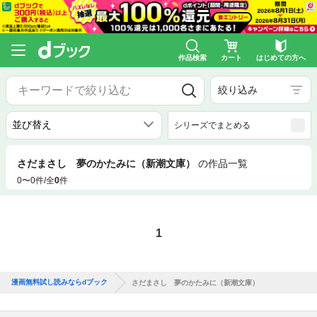
作品検索
カート
はじめての方へ
絞り込み
シリーズでまとめる
さだまさし 夢のかたみに（新潮文庫）
の作品一覧
0〜0件/全
0
件
1
漫画無料試し読みならdブック
さだまさし 夢のかたみに（新潮文庫）