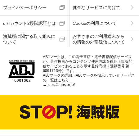
プライバシーポリシー
健全なサービスに向けて
dアカウント2段階認証とは
Cookieの利用について
海賊版に関する取り組みに
お客さまのご利用端末から
ついて
の情報の外部送信について
ABJマークは、この電子書店・電子書籍配信サービス
が、著作権者からコンテンツ使用許諾を得た正規版配
信サービスであることを示す登録商標（登録番号 第
6091713号）です。
ABJマークの詳細、ABJマークを掲示しているサービス
の一覧はこちら
→
https://aebs.or.jp/