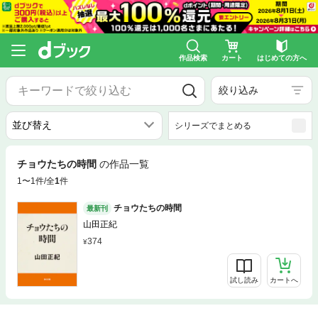
作品検索
カート
はじめての方へ
絞り込み
シリーズでまとめる
チョウたちの時間
の作品一覧
1〜1件/全
1
件
チョウたちの時間
最新刊
山田正紀
374
試し読み
カートへ