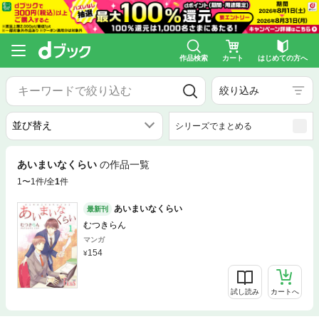
作品検索
カート
はじめての方へ
絞り込み
シリーズでまとめる
あいまいなくらい
の作品一覧
1〜1件/全
1
件
あいまいなくらい
最新刊
むつきらん
マンガ
154
試し読み
カートへ