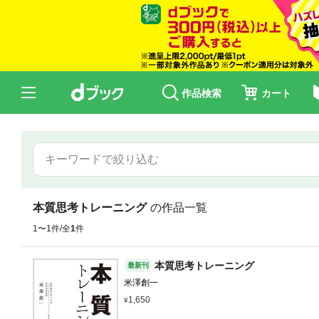
作品検索
カート
本質思考トレーニング
の作品一覧
1〜1件/全
1
件
本質思考トレーニング
最新刊
米澤創一
1,650