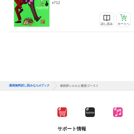
712
試し読み
カートへ
漫画無料試し読みならdブック
雀術師シルルと微差ゴースト
サポート情報