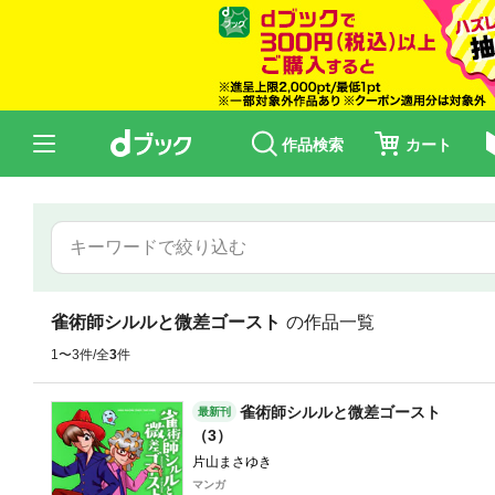
作品検索
カート
雀術師シルルと微差ゴースト
の作品一覧
1〜3件/全
3
件
雀術師シルルと微差ゴースト
最新刊
（3）
片山まさゆき
マンガ