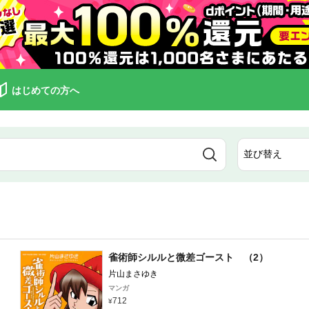
はじめての方へ
雀術師シルルと微差ゴースト （2）
片山まさゆき
マンガ
712