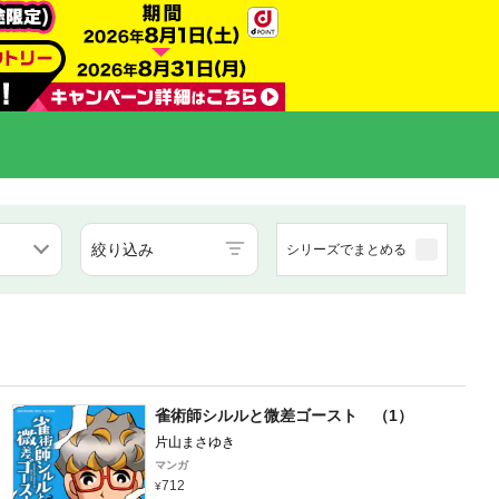
絞り込み
シリーズでまとめる
雀術師シルルと微差ゴースト （1）
片山まさゆき
マンガ
712