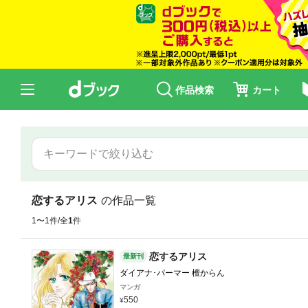
作品検索
カート
恋するアリス
の作品一覧
1〜1件/全
1
件
恋するアリス
最新刊
ダイアナ･パーマー 檀からん
マンガ
550