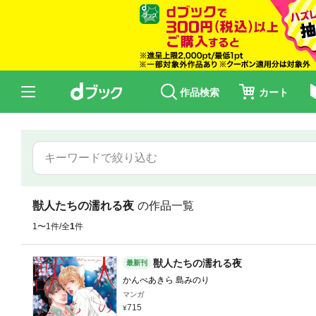
作品検索
カート
獣人たちの濡れる夜
の作品一覧
1〜1件/全
1
件
獣人たちの濡れる夜
最新刊
かんべあきら 島みのり
マンガ
715