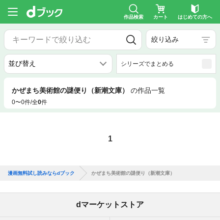
作品検索
カート
はじめての方へ
絞り込み
シリーズでまとめる
かぜまち美術館の謎便り（新潮文庫）
の作品一覧
0〜0件/全
0
件
1
漫画無料試し読みならdブック
かぜまち美術館の謎便り（新潮文庫）
dマーケットストア