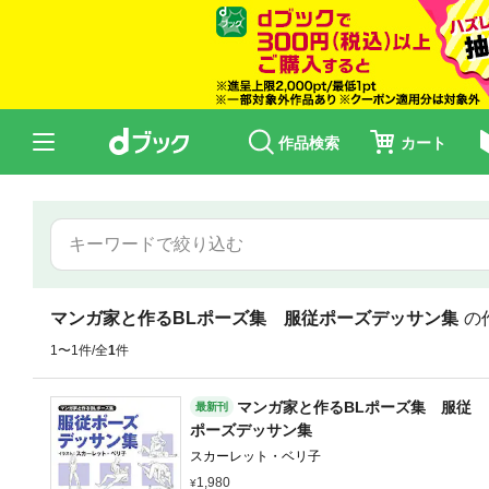
作品検索
カート
マンガ家と作るBLポーズ集 服従ポーズデッサン集
の
1〜1件/全
1
件
マンガ家と作るBLポーズ集 服従
最新刊
ポーズデッサン集
スカーレット・ベリ子
1,980