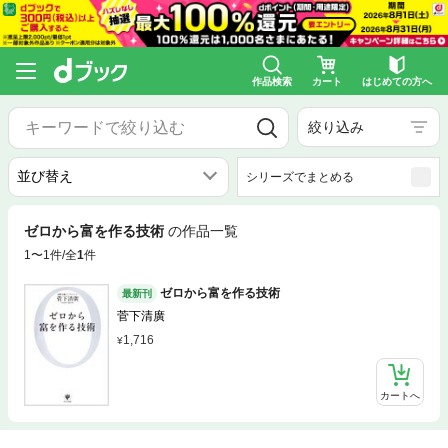
作品検索
カート
はじめての方へ
絞り込み
シリーズでまとめる
ゼロから富を作る技術
の作品一覧
1〜1件/全
1
件
ゼロから富を作る技術
最新刊
菅下清廣
1,716
カートへ