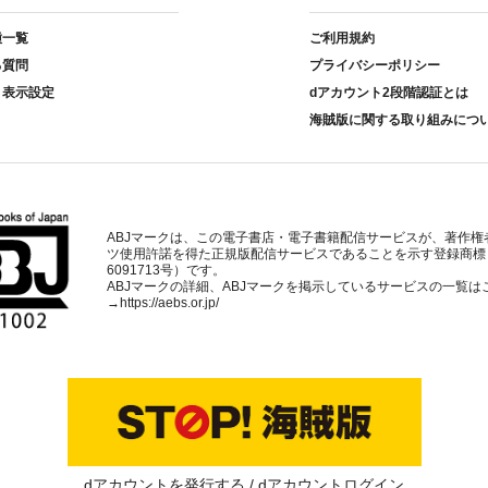
種一覧
ご利用規約
る質問
プライバシーポリシー
ト表示設定
dアカウント2段階認証とは
海賊版に関する取り組みにつ
ABJマークは、この電子書店・電子書籍配信サービスが、著作権
ツ使用許諾を得た正規版配信サービスであることを示す登録商標
6091713号）です。
ABJマークの詳細、ABJマークを掲示しているサービスの一覧は
→
https://aebs.or.jp/
dアカウントを発行する
dアカウントログイン