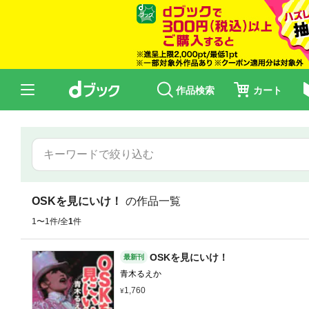
作品検索
カート
OSKを見にいけ！
の作品一覧
1〜1件/全
1
件
OSKを見にいけ！
最新刊
青木るえか
1,760