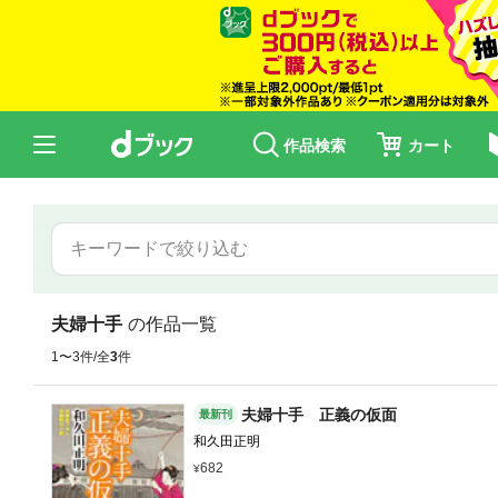
作品検索
カート
夫婦十手
の作品一覧
1〜3件/全
3
件
夫婦十手 正義の仮面
最新刊
和久田正明
682