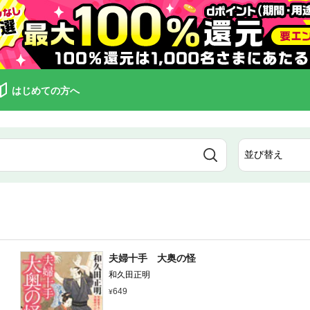
はじめての方へ
夫婦十手 大奥の怪
和久田正明
649