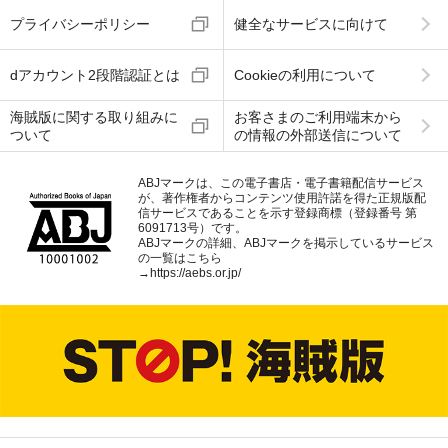
プライバシーポリシー
健全なサービスに向けて
dアカウント2段階認証とは
Cookieの利用について
海賊版に関する取り組みに
お客さまのご利用端末から
ついて
の情報の外部送信について
ABJマークは、この電子書店・電子書籍配信サービス
が、著作権者からコンテンツ使用許諾を得た正規版配
信サービスであることを示す登録商標（登録番号 第
6091713号）です。
ABJマークの詳細、ABJマークを掲示しているサービス
の一覧はこちら
→
https://aebs.or.jp/