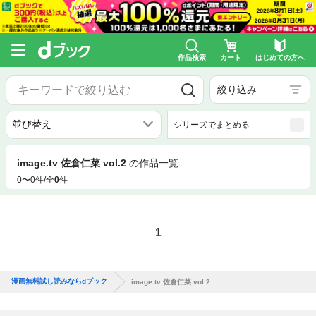
作品検索
カート
はじめての方へ
絞り込み
シリーズでまとめる
image.tv 佐倉仁菜 vol.2
の作品一覧
0〜0件/全
0
件
1
漫画無料試し読みならdブック
image.tv 佐倉仁菜 vol.2