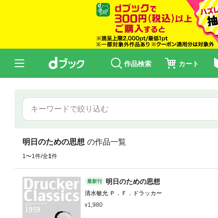
作品検索
カート
明日のための思想
の作品一覧
1〜1件/全
1
件
明日のための思想
最新刊
清水敏允 Ｐ．Ｆ．ドラッカー
1,980