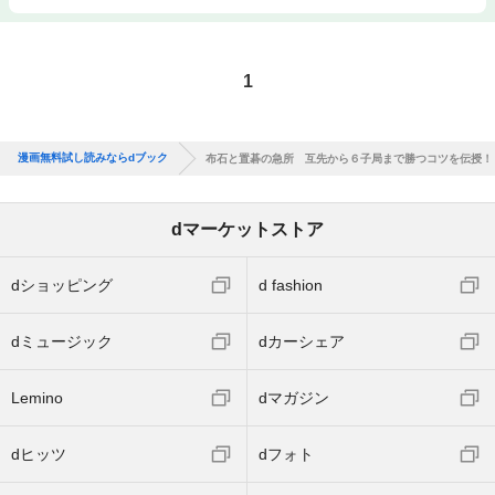
1
漫画無料試し読みならdブック
布石と置碁の急所 互先から６子局まで勝つコツを伝授！
dマーケットストア
dショッピング
d fashion
dミュージック
dカーシェア
Lemino
dマガジン
dヒッツ
dフォト