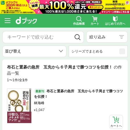
作品検索
カート
はじめての方へ
絞り込み
シリーズでまとめる
布石と置碁の急所 互先から６子局まで勝つコツを伝授！
の作
品一覧
1〜1件/全
1
件
布石と置碁の急所 互先から６子局まで勝つコツ
最新刊
を伝授！
林海峰
1,047
カートへ