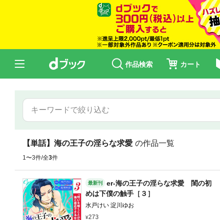
作品検索
カート
【単話】海の王子の淫らな求愛
の作品一覧
1〜3件/全
3
件
er-海の王子の淫らな求愛 閨の初
最新刊
めは下僕の触手［３］
水戸けい 淀川ゆお
273