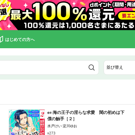
はじめての方へ
er-海の王子の淫らな求愛 閨の初めは下
僕の触手［２］
水戸けい 淀川ゆお
273