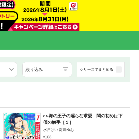
絞り込み
シリーズでまとめる
er-海の王子の淫らな求愛 閨の初めは下
僕の触手［１］
水戸けい 淀川ゆお
108