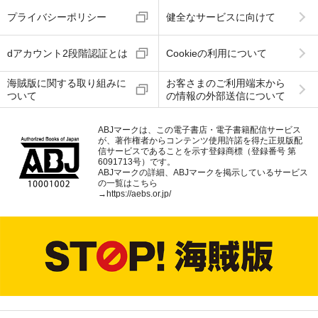
プライバシーポリシー
健全なサービスに向けて
dアカウント2段階認証とは
Cookieの利用について
海賊版に関する取り組みに
お客さまのご利用端末から
ついて
の情報の外部送信について
ABJマークは、この電子書店・電子書籍配信サービス
が、著作権者からコンテンツ使用許諾を得た正規版配
信サービスであることを示す登録商標（登録番号 第
6091713号）です。
ABJマークの詳細、ABJマークを掲示しているサービス
の一覧はこちら
→
https://aebs.or.jp/