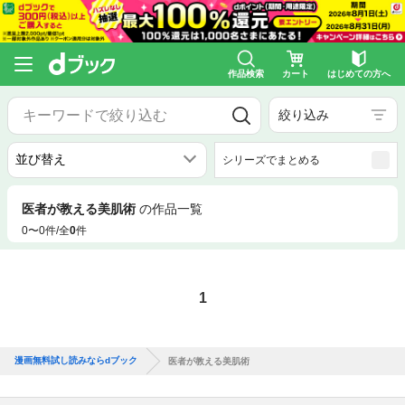
作品検索
カート
はじめての方へ
絞り込み
シリーズでまとめる
医者が教える美肌術
の作品一覧
0〜0件/全
0
件
1
漫画無料試し読みならdブック
医者が教える美肌術