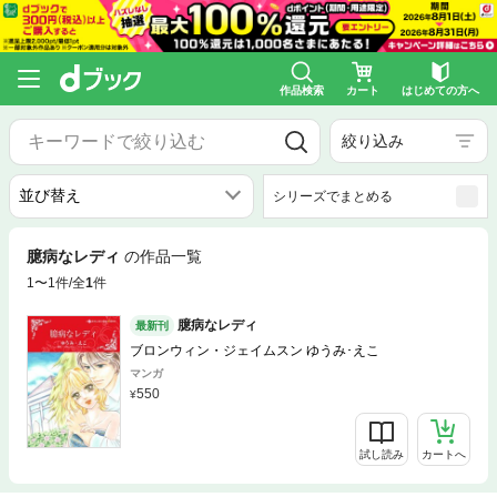
作品検索
カート
はじめての方へ
絞り込み
シリーズでまとめる
臆病なレディ
の作品一覧
1〜1件/全
1
件
臆病なレディ
最新刊
ブロンウィン・ジェイムスン ゆうみ･えこ
マンガ
550
試し読み
カートへ