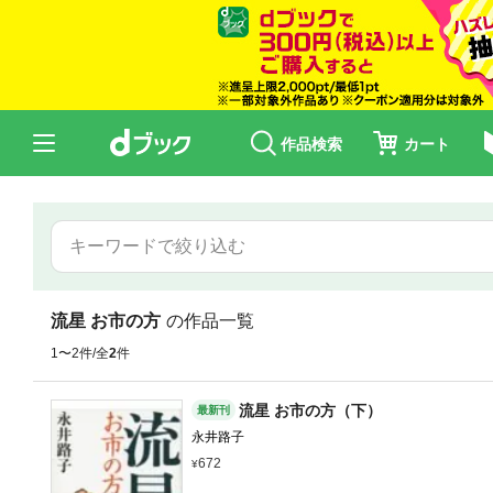
作品検索
カート
流星 お市の方
の作品一覧
1〜2件/全
2
件
流星 お市の方（下）
最新刊
永井路子
672