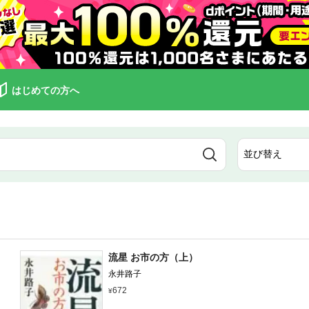
はじめての方へ
流星 お市の方（上）
永井路子
672