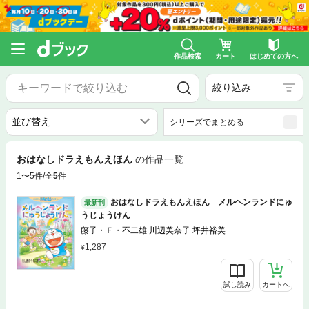
作品検索
カート
はじめての方へ
絞り込み
シリーズでまとめる
おはなしドラえもんえほん
の作品一覧
1〜5件/全
5
件
おはなしドラえもんえほん メルヘンランドにゅ
最新刊
うじょうけん
藤子・Ｆ・不二雄 川辺美奈子 坪井裕美
1,287
試し読み
カートへ