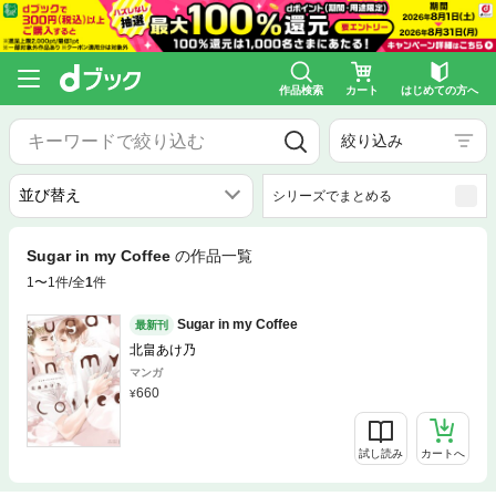
作品検索
カート
はじめての方へ
絞り込み
シリーズでまとめる
Sugar in my Coffee
の作品一覧
1〜1件/全
1
件
Sugar in my Coffee
最新刊
北畠あけ乃
マンガ
660
試し読み
カートへ