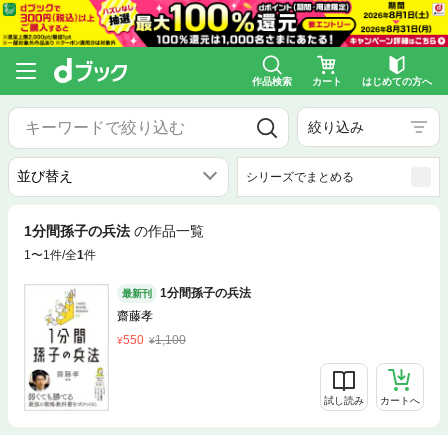
作品検索
カート
はじめての方へ
絞り込み
シリーズでまとめる
1分間孫子の兵法
の作品一覧
1〜1件/全
1
件
1分間孫子の兵法
最新刊
齋藤孝
550
1,100
試し読み
カートへ