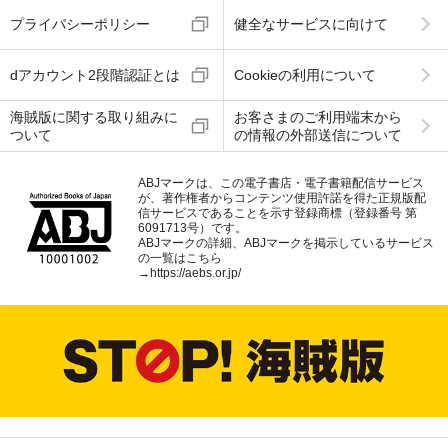
プライバシーポリシー
健全なサービスに向けて
dアカウント2段階認証とは
Cookieの利用について
海賊版に関する取り組みに
お客さまのご利用端末から
ついて
の情報の外部送信について
ABJマークは、この電子書店・電子書籍配信サービス
が、著作権者からコンテンツ使用許諾を得た正規版配
信サービスであることを示す登録商標（登録番号 第
6091713号）です。
ABJマークの詳細、ABJマークを掲示しているサービス
の一覧はこちら
→
https://aebs.or.jp/