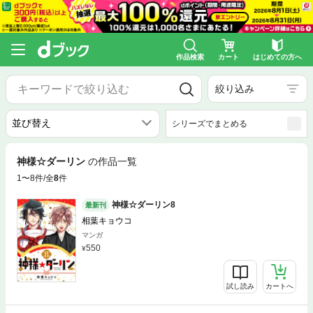
作品検索
カート
はじめての方へ
絞り込み
シリーズでまとめる
神様☆ダーリン
の作品一覧
1〜8件/全
8
件
神様☆ダーリン8
最新刊
相葉キョウコ
マンガ
550
試し読み
カートへ