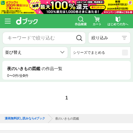
作品検索
カート
はじめての方へ
絞り込み
シリーズでまとめる
夜のいきもの図鑑
の作品一覧
0〜0件/全
0
件
1
漫画無料試し読みならdブック
夜のいきもの図鑑