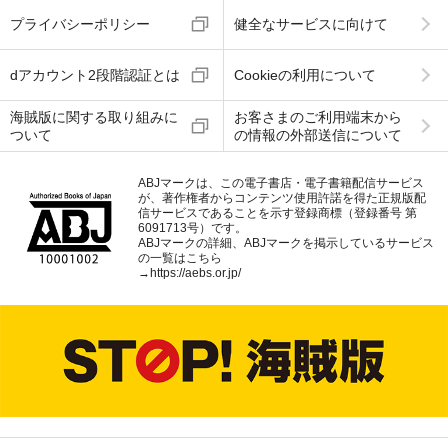
プライバシーポリシー
健全なサービスに向けて
dアカウント2段階認証とは
Cookieの利用について
海賊版に関する取り組みに
お客さまのご利用端末から
ついて
の情報の外部送信について
ABJマークは、この電子書店・電子書籍配信サービス
が、著作権者からコンテンツ使用許諾を得た正規版配
信サービスであることを示す登録商標（登録番号 第
6091713号）です。
ABJマークの詳細、ABJマークを掲示しているサービス
の一覧はこちら
→
https://aebs.or.jp/