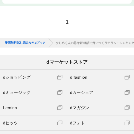
1
漫画無料試し読みならdブック
ひらめく人の思考術 物語で身につくラテラル・シンキン
dマーケットストア
dショッピング
d fashion
dミュージック
dカーシェア
Lemino
dマガジン
dヒッツ
dフォト