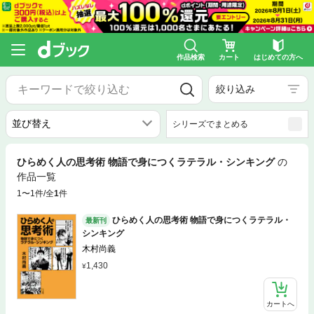
作品検索
カート
はじめての方へ
絞り込み
シリーズでまとめる
ひらめく人の思考術 物語で身につくラテラル・シンキング
の
作品一覧
1〜1件/全
1
件
ひらめく人の思考術 物語で身につくラテラル・
最新刊
シンキング
木村尚義
1,430
カートへ