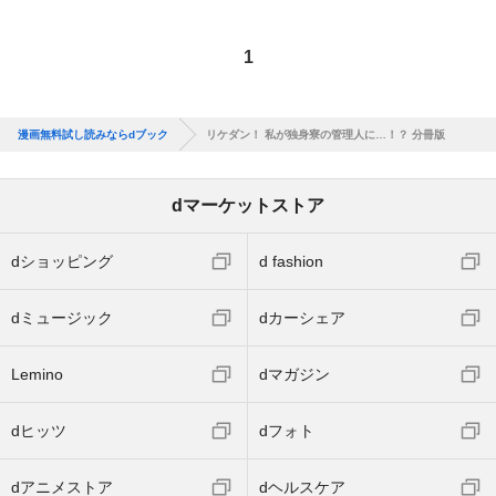
1
漫画無料試し読みならdブック
リケダン！ 私が独身寮の管理人に…！？ 分冊版
dマーケットストア
dショッピング
d fashion
dミュージック
dカーシェア
Lemino
dマガジン
dヒッツ
dフォト
dアニメストア
dヘルスケア