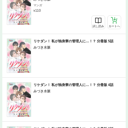
マンガ
110
試し読み
カートへ
リケダン！ 私が独身寮の管理人に…！？ 分冊版 5話
みづき水脈
マンガ
110
リケダン！ 私が独身寮の管理人に…！？ 分冊版 4話
みづき水脈