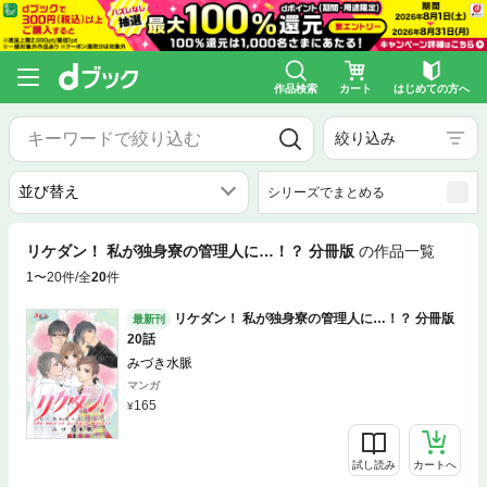
作品検索
カート
はじめての方へ
絞り込み
シリーズでまとめる
リケダン！ 私が独身寮の管理人に…！？ 分冊版
の作品一覧
1〜20件/全
20
件
リケダン！ 私が独身寮の管理人に…！？ 分冊版
最新刊
20話
みづき水脈
マンガ
165
試し読み
カートへ