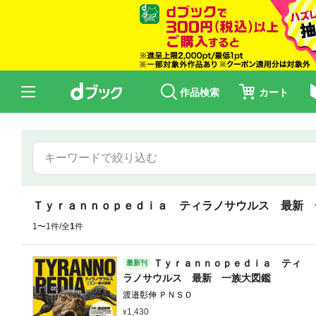
作品検索
カート
Ｔｙｒａｎｎｏｐｅｄｉａ ティラノサウルス 最新 
1〜1件/全
1
件
Ｔｙｒａｎｎｏｐｅｄｉａ ティ
最新刊
ラノサウルス 最新 一族大図鑑
渡邉彰伸 ＰＮＳＯ
1,430