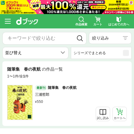
作品検索
カート
はじめての方へ
絞り込み
シリーズでまとめる
随筆集 春の夜航
の作品一覧
1〜1件/全
1
件
随筆集 春の夜航
最新刊
三浦哲郎
550
試し読み
カートへ