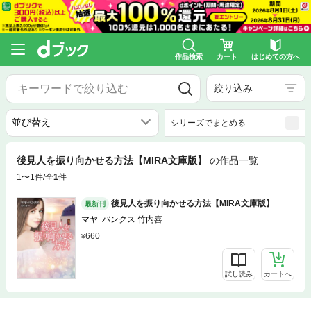
作品検索
カート
はじめての方へ
絞り込み
シリーズでまとめる
後見人を振り向かせる方法【MIRA文庫版】
の作品一覧
1〜1件/全
1
件
後見人を振り向かせる方法【MIRA文庫版】
最新刊
マヤ･バンクス 竹内喜
660
試し読み
カートへ