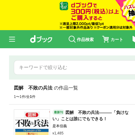
作品検索
カート
図解 不敗の兵法
の作品一覧
1〜1件/全
1
件
図解 不敗の兵法―――「負けな
最新刊
い」ことは誰にでもできる！
是本信義
1,485