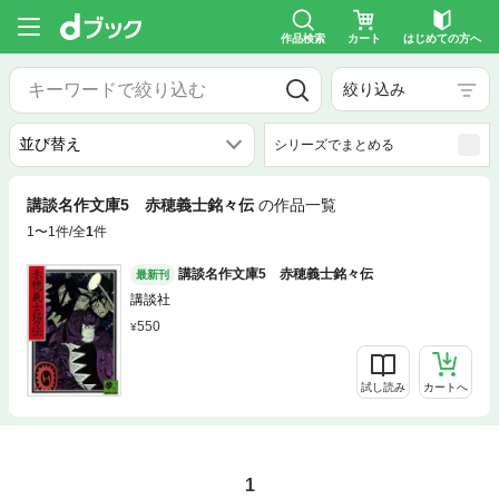
作品検索
カート
はじめての方へ
絞り込み
シリーズでまとめる
講談名作文庫5 赤穂義士銘々伝
の作品一覧
1〜1件/全
1
件
講談名作文庫5 赤穂義士銘々伝
最新刊
講談社
550
試し読み
カートへ
1