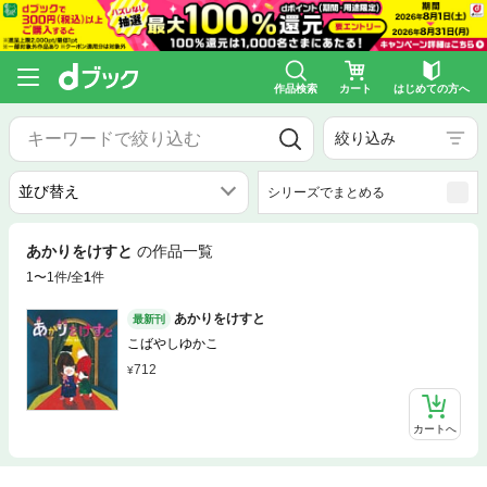
作品検索
カート
はじめての方へ
絞り込み
シリーズでまとめる
あかりをけすと
の作品一覧
1〜1件/全
1
件
あかりをけすと
最新刊
こばやしゆかこ
712
カートへ