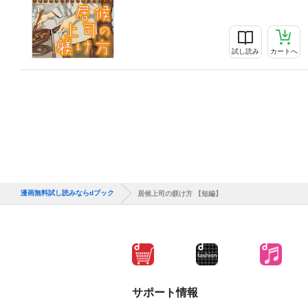
試し読み
カートへ
漫画無料試し読みならdブック
居候上司の躾け方 【短編】
サポート情報