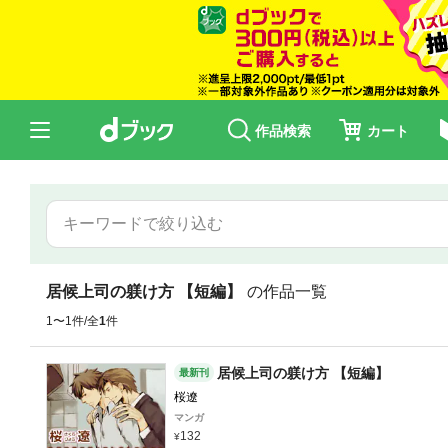
作品検索
カート
居候上司の躾け方 【短編】
の作品一覧
1〜1件/全
1
件
居候上司の躾け方 【短編】
最新刊
桜遼
マンガ
132