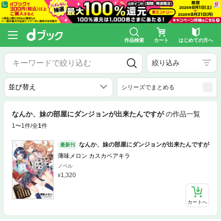
作品検索
カート
はじめての方へ
絞り込み
シリーズでまとめる
なんか、妹の部屋にダンジョンが出来たんですが
の作品一覧
1〜1件/全
1
件
なんか、妹の部屋にダンジョンが出来たんですが
最新刊
薄味メロン カスカベアキラ
ノベル
1,320
カートへ