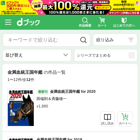
作品検索
カート
はじめての方へ
絞り込み
シリーズでまとめる
金満血統王国年鑑
の作品一覧
1〜12件/全
12
件
金満血統王国年鑑 for 2020
最新刊
田端到＆斉藤雄一
1,980
試し読み
カートへ
金満血統王国年鑑 for 2019