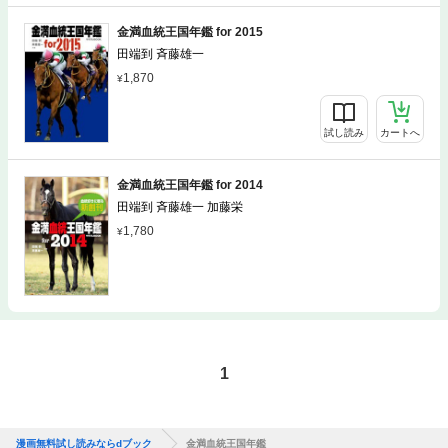
金満血統王国年鑑 for 2015
田端到 斉藤雄一
1,870
試し読み
カートへ
金満血統王国年鑑 for 2014
田端到 斉藤雄一 加藤栄
1,780
1
漫画無料試し読みならdブック
金満血統王国年鑑