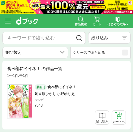
作品検索
カート
はじめての方へ
絞り込み
シリーズでまとめる
食べ部にイイネ！
の作品一覧
1〜1件/全
1
件
食べ部にイイネ！
最新刊
足立原ひかり 小野ゆりえ
マンガ
543
試し読み
カートへ