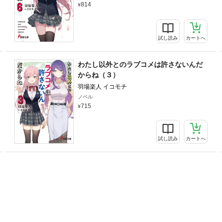
814
試し読み
カートへ
わたし以外とのラブコメは許さないんだ
からね（３）
羽場楽人 イコモチ
ノベル
715
試し読み
カートへ