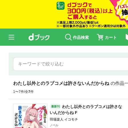
作品検索
カート
わたし以外とのラブコメは許さないんだからね
の作品
1〜7件/全
7
件
わたし以外とのラブコメは許さな
最新刊
いんだからね F
羽場楽人 イコモチ
ノベル