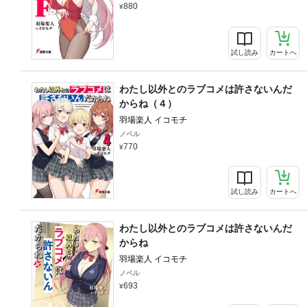
880
試し読み
カートへ
わたし以外とのラブコメは許さないんだ
からね（４）
羽場楽人 イコモチ
ノベル
770
試し読み
カートへ
わたし以外とのラブコメは許さないんだ
からね
羽場楽人 イコモチ
ノベル
693