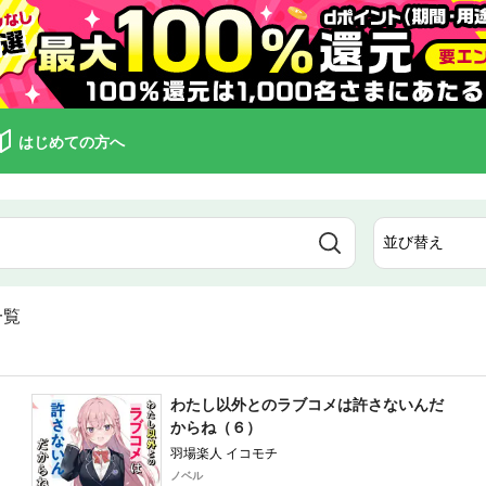
はじめての方へ
一覧
わたし以外とのラブコメは許さないんだ
からね（６）
羽場楽人 イコモチ
ノベル