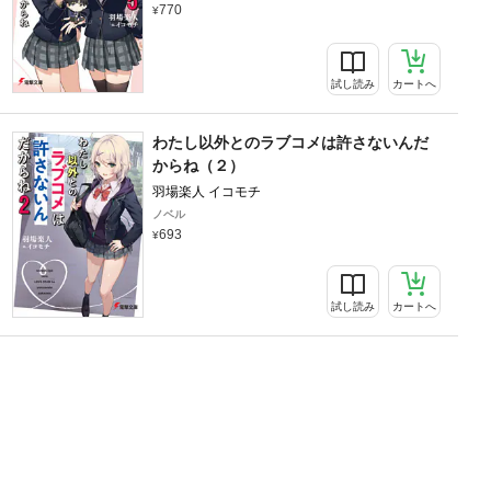
770
試し読み
カートへ
わたし以外とのラブコメは許さないんだ
からね（２）
羽場楽人 イコモチ
ノベル
693
試し読み
カートへ