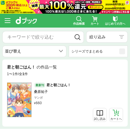
作品検索
カート
はじめての方へ
絞り込み
シリーズでまとめる
君と朝ごはん！
の作品一覧
1〜1件/全
1
件
君と朝ごはん！
最新刊
桑原祐子
マンガ
660
試し読み
カートへ