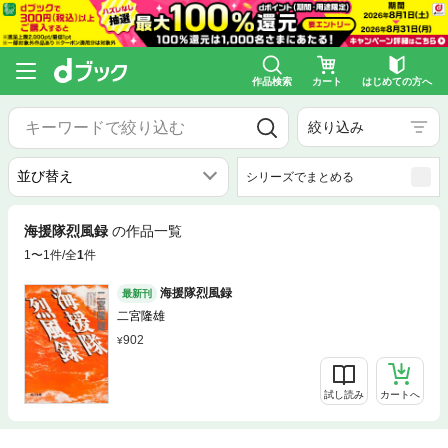
作品検索
カート
はじめての方へ
絞り込み
シリーズでまとめる
海援隊烈風録
の作品一覧
1〜1件/全
1
件
海援隊烈風録
最新刊
二宮隆雄
902
試し読み
カートへ