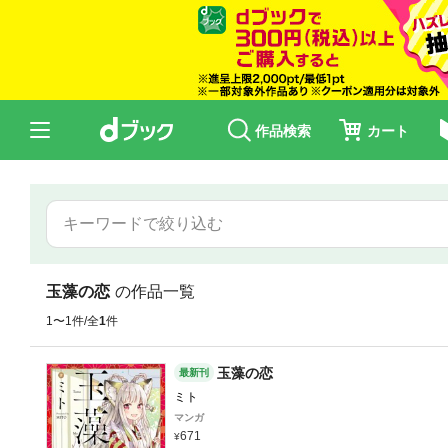
作品検索
カート
玉藻の恋
の作品一覧
1〜1件/全
1
件
玉藻の恋
最新刊
ミト
マンガ
671