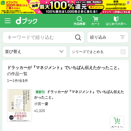
作品検索
カート
はじめての方へ
絞り込み
シリーズでまとめる
ドラッカーが『マネジメント』でいちばん伝えたかったこと。
の作品一覧
1〜1件/全
1
件
ドラッカーが『マネジメント』でいちばん伝えた
最新刊
かったこと。
小宮一慶
1,320
カートへ