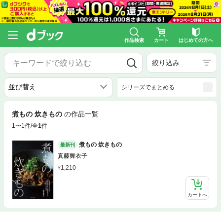
作品検索
カート
はじめての方へ
絞り込み
シリーズでまとめる
煮もの 炊きもの
の作品一覧
1〜1件/全
1
件
煮もの 炊きもの
最新刊
真藤舞衣子
1,210
カートへ