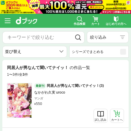
作品検索
カート
はじめての方へ
絞り込み
シリーズでまとめる
同居人が男なんて聞いてナイッ！
の作品一覧
1〜3件/全
3
件
同居人が男なんて聞いてナイッ！(3)
最新刊
なかがわ久実 uroco
マンガ
550
試し読み
カートへ