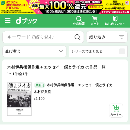
作品検索
カート
はじめての方へ
絞り込み
シリーズでまとめる
木村伊兵衛傑作選＋エッセイ 僕とライカ
の作品一覧
1〜1件/全
1
件
木村伊兵衛傑作選＋エッセイ 僕とライカ
最新刊
木村伊兵衛
1,100
カートへ