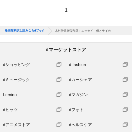
1
漫画無料試し読みならdブック
木村伊兵衛傑作選＋エッセイ 僕とライカ
dマーケットストア
dショッピング
d fashion
dミュージック
dカーシェア
Lemino
dマガジン
dヒッツ
dフォト
dアニメストア
dヘルスケア