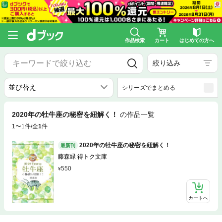
作品検索
カート
はじめての方へ
絞り込み
シリーズでまとめる
2020年の牡牛座の秘密を紐解く！
の作品一覧
1〜1件/全
1
件
2020年の牡牛座の秘密を紐解く！
最新刊
藤森緑 得トク文庫
550
カートへ